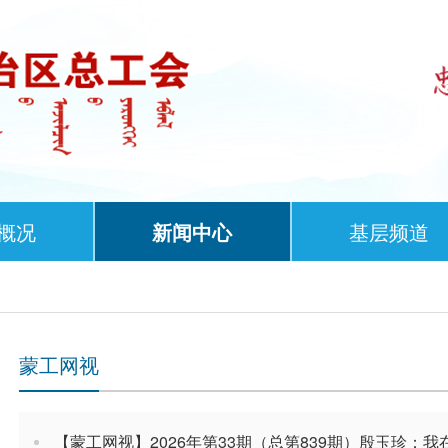
概况
新闻中心
基层频道
蒙工网视
【蒙工网视】2026年第33期（总第839期）殷玉珍：