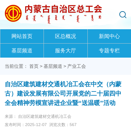
网站首页
区总概况
新闻中心
基层频道
服务大厅
专题专栏
当前位置：
首页
>
基层频道
>
产业工会
自治区建筑建材交通机冶工会在中交（内蒙
古）建设发展有限公司开展党的二十届四中
全会精神劳模宣讲进企业暨“送温暖”活动
来源： 自治区建筑建材交通机冶工会
发布时间：2025-12-07
浏览次数：
567