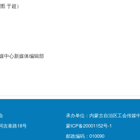
/图 于超）
媒中心新媒体编辑部
会
承办单位：内蒙古自治区工会传媒
阿吉泰路18号
蒙ICP备20001152号-1
邮政编码：010090