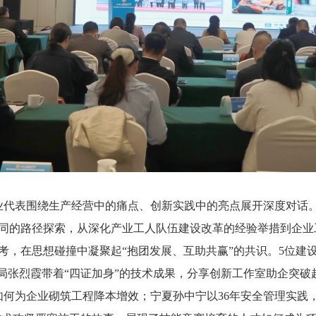
业代表围绕生产经营中的痛点、创新实践中的亮点展开深度对话
同的路径探索，从深化产业工人队伍建设改革的经验举措到企业
考，在思想碰撞中凝聚起“抱团发展、互助共赢”的共识。5位建
十局张烈霞带着“四证加身”的技术成果，分享创新工作室助企突
如何为企业砌筑工程降本增效；宁夏孙中宁以36年安全管理实践